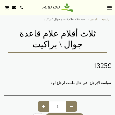
MHD LTD
الرئيسية
المتجر
ثلاث أقلام علام قاعدة جوال \ براكيت
ثلاث أقلام علام قاعدة
جوال \ براكيت
1325
£
سياسة الإرجاع:
في حال طلبت ارجاع أو تبديل أي منتج, ستتكفل باجور التوصيل من جديد. ننصح باختيار منتجاتك بعناية والتأكد من الصورة المرفقة, نريد أن نخبرك أننا لا نتقيد بصور وألوان المنتجات وخاصة القرطاسية إلا في حال تم اخبارنا بذلك في قسم الملاحظات الذي يظهر قبل عملية الطلب.