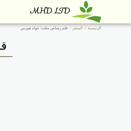
MHD LTD
الرئيسية
المتجر
قلم رصاص مثلث\ غولد هورس
قل