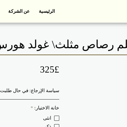
الرئيسية
عن الشركة
م رصاص مثلث\ غولد هور
325
£
سياسة الإرجاع:
في حال طلبت ارجاع أو تبديل أي منتج, ستتكفل باجور التوصيل من جديد. ننصح باختيار منتجاتك بعناية والتأكد من الصورة المرفقة, نريد
خانة الاختيار:
*
انثى
ذكر