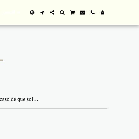
المتجر
envío. Te recomendamos que elijas cuidadosamente tus productos y te asegures de la imagen adjunta. Queremos informarte que no nos adherimos a las imágenes y colores de los productos, especialmente papelería, a menos que así nos lo indiquen en el apartado de notas que aparece antes del proceso de pedido.