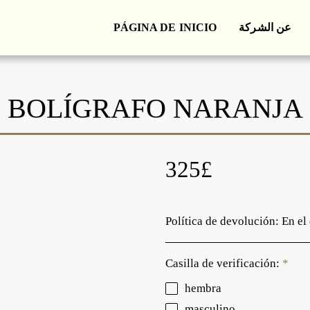
PÁGINA DE INICIO
عن الشركة
BOLÍGRAFO NARANJA
325
£
Política de devolución:
En el caso de que solicites la devolución o cambio de algún producto, serás responsable nuevamente de los gastos de 
Casilla de verificación:
*
hembra
masculino